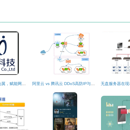
毛靖翔 以技术服务为翼，赋能网络新未来
阿里云 vs 腾讯云 DDoS高防IP与云防火墙WAF技术比拼，谁更胜一筹？