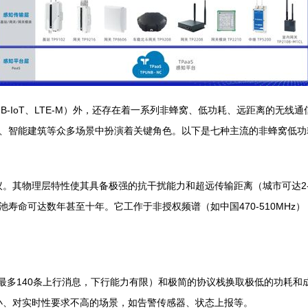
B-IoT、LTE-M）外，还存在着一系列非蜂窝、低功耗、远距离的无
、智能建筑等众多场景中扮演着关键角色。以下是七种主流的非蜂窝低功耗
。其物理层特性使其具备极强的抗干扰能力和超远传输距离（城市可达2-5公
寿命可达数年甚至十年。它工作于非授权频谱（如中国470-510MHz
（每天最多140条上行消息，下行能力有限）和极简的协议栈换取极低的功
极小、对实时性要求不高的场景，如告警传感器、状态上报等。